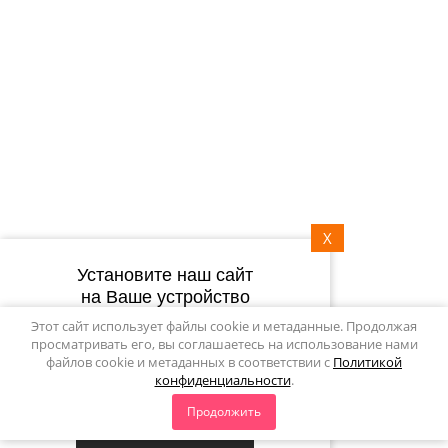
Контакты
Сертификаты
8 (800) 700-33-65
info@7skameek.ru
Мы в сети:
Мы принимаем:
X
Установите наш сайт
на Ваше устройство
Политика конфиденциальности
Этот сайт использует файлы cookie и метаданные. Продолжая
Мегагрупп.ру
просматривать его, вы соглашаетесь на использование нами
файлов cookie и метаданных в соответствии с
Политикой
конфиденциальности
.
Подпишитесь на рассылку
Продолжить
push-уведомлений