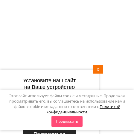
Контакты
Сертификаты
8 (800) 700-33-65
info@7skameek.ru
Мы в сети:
Мы принимаем:
X
Установите наш сайт
на Ваше устройство
Политика конфиденциальности
Этот сайт использует файлы cookie и метаданные. Продолжая
Мегагрупп.ру
просматривать его, вы соглашаетесь на использование нами
файлов cookie и метаданных в соответствии с
Политикой
конфиденциальности
.
Подпишитесь на рассылку
Продолжить
push-уведомлений